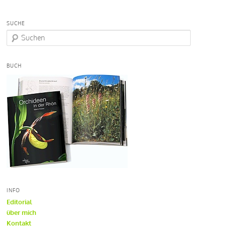
SUCHE
S
u
c
h
BUCH
e
n
INFO
Editorial
über mich
Kontakt